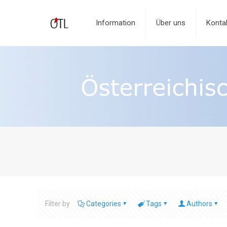
Information
Über uns
Konta
Filter by
Categories
Tags
Authors