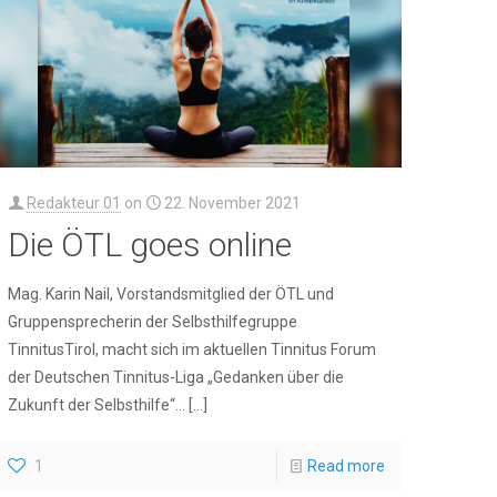
Redakteur 01
on
22. November 2021
Die ÖTL goes online
Mag. Karin Nail, Vorstandsmitglied der ÖTL und
Gruppensprecherin der Selbsthilfegruppe
TinnitusTirol, macht sich im aktuellen Tinnitus Forum
der Deutschen Tinnitus-Liga „Gedanken über die
Zukunft der Selbsthilfe“…
[…]
1
Read more