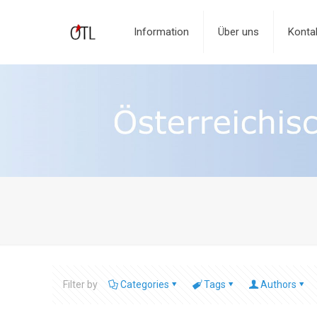
Information
Über uns
Konta
Filter by
Categories
Tags
Authors