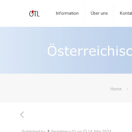
Information
Über uns
Konta
Home
Published by
Redakteur 01
on
14. Mai 2024