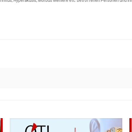
nnitus, Hyperakusis, Morbus Menière etc. betroffenen Personen und ih