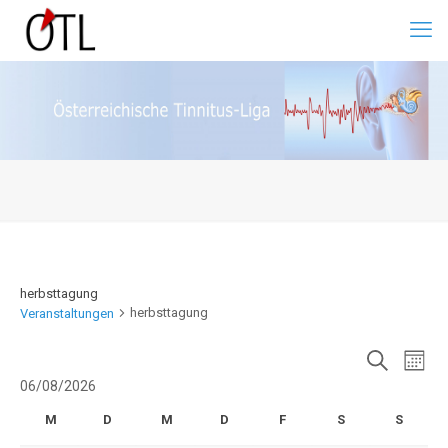
herbsttagung
herbsttagung
Veranstaltungen
Veranstalt
Vera
Mona
Suche
Ansic
Suche
Veranstaltungen
06/08/2026
Navig
und
Datum
Ansichten,
Kalender
M
D
M
D
F
Freitag
S
Samstag
S
Sonnta
wählen.
Navigation
von
Montag
Dienstag
Mittwoch
Donnerstag