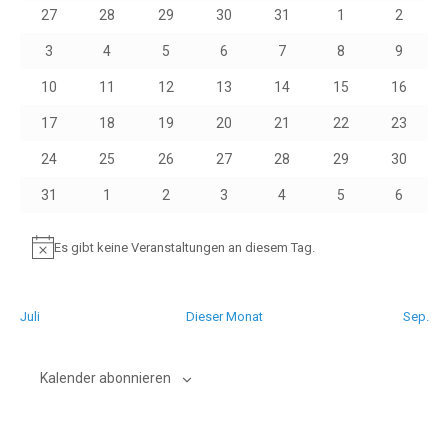
Veranstaltungen
0
0
0
0
0
0
0
27
28
29
30
31
1
2
Veranstaltungen
Veranstaltungen
Veranstaltungen
Veranstaltungen
Veranstaltungen
Veranstaltungen
Veranst
0
0
0
0
0
0
0
3
4
5
6
7
8
9
Veranstaltungen
Veranstaltungen
Veranstaltungen
Veranstaltungen
Veranstaltungen
Veranstaltungen
Veranst
0
0
0
0
0
0
0
10
11
12
13
14
15
16
Veranstaltungen
Veranstaltungen
Veranstaltungen
Veranstaltungen
Veranstaltungen
Veranstaltungen
Veransta
0
0
0
0
0
0
0
17
18
19
20
21
22
23
Veranstaltungen
Veranstaltungen
Veranstaltungen
Veranstaltungen
Veranstaltungen
Veranstaltungen
Veransta
0
0
0
0
0
0
0
24
25
26
27
28
29
30
Veranstaltungen
Veranstaltungen
Veranstaltungen
Veranstaltungen
Veranstaltungen
Veranstaltungen
Veransta
0
0
0
0
0
0
0
31
1
2
3
4
5
6
Veranstaltungen
Veranstaltungen
Veranstaltungen
Veranstaltungen
Veranstaltungen
Veranstaltungen
Veranst
Es gibt keine Veranstaltungen an diesem Tag.
Hinweis
Juli
Dieser Monat
Sep.
Kalender abonnieren